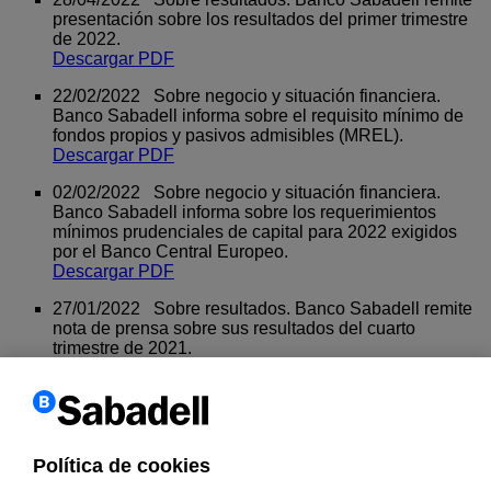
presentación sobre los resultados del primer trimestre
de 2022.
Descargar PDF
22/02/2022 Sobre negocio y situación financiera.
Banco Sabadell informa sobre el requisito mínimo de
fondos propios y pasivos admisibles (MREL).
Descargar PDF
02/02/2022 Sobre negocio y situación financiera.
Banco Sabadell informa sobre los requerimientos
mínimos prudenciales de capital para 2022 exigidos
por el Banco Central Europeo.
Descargar PDF
27/01/2022 Sobre resultados. Banco Sabadell remite
nota de prensa sobre sus resultados del cuarto
trimestre de 2021.
Descargar PDF
27/01/2022 Sobre resultados. Banco Sabadell remite
Informe Financiero correspondiente al cuarto trimestre
de 2021.
Descargar PDF
Política de cookies