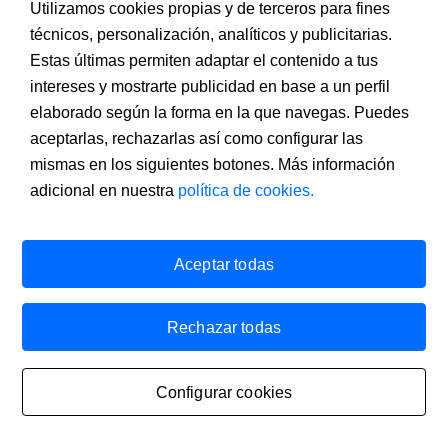
Utilizamos cookies propias y de terceros para fines
27/01/2022 Sobre resultados. Banco Sabadell remite
presentación sobre los resultados del cuarto trimestre
técnicos, personalización, analíticos y publicitarias.
de 2021.
Estas últimas permiten adaptar el contenido a tus
Descargar PDF
intereses y mostrarte publicidad en base a un perfil
27/01/2022 Sobre negocio y situación financiera.
elaborado según la forma en la que navegas. Puedes
Banco Sabadell comunica información sobre
dividendos.
aceptarlas, rechazarlas así como configurar las
Descargar PDF
mismas en los siguientes botones. Más información
adicional en nuestra
política de cookies.
Año 2021
08/11/2021 Sobre emisiones de instrumentos
financieros. Banco Sabadell comunica que en el día de
Aceptar todas
hoy ha acordado realizar una emisión de valores
perpetuos eventualmente convertibles en acciones
ordinarias de nueva emisión de Banco Sabadell.
Rechazar todas
Descargar PDF
28/10/2021 Sobre resultados. Banco Sabadell remite
nota de prensa sobre sus resultados del tercer trimestre
Configurar cookies
de 2021.
Descargar PDF