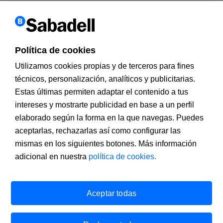
Utilizamos cookies propias y de terceros para mejorar nuestros
servicios y personalizar y analizar su navegación, así como para
ofrecer publicidad. Si continúa navegando, acepta su instalación y
su uso. Puede cambiar la configuración u obtener más información
en nuestra política de cookies.
Política de cookies
X
Utilizamos cookies propias y de terceros para fines
técnicos, personalización, analíticos y publicitarias.
Estas últimas permiten adaptar el contenido a tus
intereses y mostrarte publicidad en base a un perfil
elaborado según la forma en la que navegas. Puedes
aceptarlas, rechazarlas así como configurar las
mismas en los siguientes botones. Más información
adicional en nuestra
política de cookies.
Banco de Sabadell, S.A., Plaça de Sant Roc, núm. 20, 08201
Sabadell, inscrito en el Registro Mercantil de Barcelona,
tomo/I.R.U.S. 1000152932861, folio 873, hoja B-1561, NIF
Aceptar todas
A08000143. Entidad de crédito sujeta a la supervisión del Banco de
España e inscrita en el Registro administrativo especial con el
número 0081. Dirección de correo electrónico:
infobs@bancsabadell.com
. Banco de Sabadell, S.A., 2020. Todos