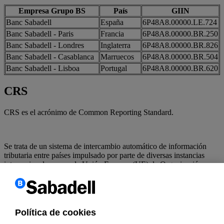
Empresa Grupo BS
País
GIIN
Banc Sabadell
España
6P48A8.00000.LE.724
Banc Sabadell - Paris
Francia
6P48A8.00000.BR.250
Banc Sabadell - Londres
Inglaterra
6P48A8.00000.BR.826
Banc Sabadell - Casablanca
Marruecos
6P48A8.00000.BR.504
Banc Sabadell - Lisboa
Portugal
6P48A8.00000.BR.620
CRS
CRS es el acrónimo de Common Reporting Standard.
Se trata de un sistema de intercambio automático de información
tributaria entre países impulsado por parte de diversas instancias
internacionales, como la Unión Europea (UE), la Organización para
la Cooperación y el Desarrollo Económicos (OCDE), el G-8 y G-
20.
Política de cookies
Las entidades financieras de los países adheridos comunicarán a sus