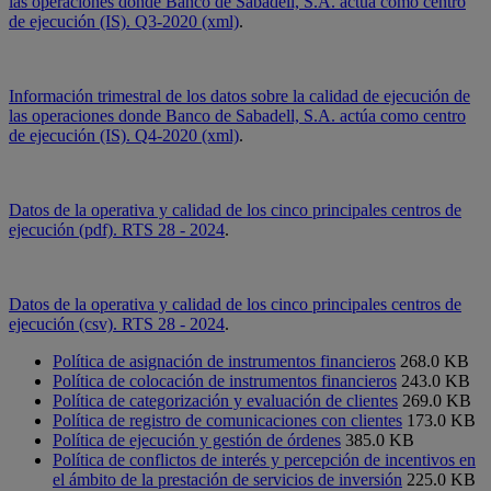
las operaciones donde Banco de Sabadell, S.A. actúa como centro
de ejecución (IS). Q3-2020 (xml)
.
Información trimestral de los datos sobre la calidad de ejecución de
las operaciones donde Banco de Sabadell, S.A. actúa como centro
de ejecución (IS). Q4-2020 (xml)
.
Datos de la operativa y calidad de los cinco principales centros de
ejecución (pdf). RTS 28 - 2024
.
Datos de la operativa y calidad de los cinco principales centros de
ejecución (csv). RTS 28 - 2024
.
Política de asignación de instrumentos financieros
268.0 KB
Política de colocación de instrumentos financieros
243.0 KB
Política de categorización y evaluación de clientes
269.0 KB
Política de registro de comunicaciones con clientes
173.0 KB
Política de ejecución y gestión de órdenes
385.0 KB
Política de conflictos de interés y percepción de incentivos en
el ámbito de la prestación de servicios de inversión
225.0 KB