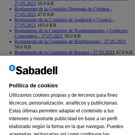
27.05.2021
50.0 KB
Reglamento de la Comisión Delegada de Créditos -
27.05.2021
47.0 KB
Reglamento de la Comisión de Auditoría y Control -
27.05.2021
103.0 KB
Reglamento de la Comisión de Nombramientos y Gobierno
Corporativo - 27.05.2021
58.0 KB
Reglamento de la Comisión de Retribuciones - 27.05.2021
59.0 KB
Reglamento de la Comisión de Riesgos - 27.05.2021
47.0 KB
Utilizamos cookies propias y de terceros para mejorar nuestros
servicios y personalizar y analizar su navegación, así como para
ofrecer publicidad. Si continúa navegando, acepta su instalación y
su uso. Puede cambiar la configuración u obtener más información
en nuestra política de cookies.
Política de cookies
X
Utilizamos cookies propias y de terceros para fines
técnicos, personalización, analíticos y publicitarias.
Estas últimas permiten adaptar el contenido a tus
intereses y mostrarte publicidad en base a un perfil
elaborado según la forma en la que navegas. Puedes
aceptarlas, rechazarlas así como configurar las