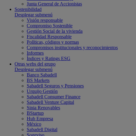
Junta General de Accionistas
Sostenibilidad
Desplegar submenú
Visión responsable
Compromiso Sostenible
Gestión Social de la vivienda
Fiscalidad Responsable
Políticas, códigos y normas
Compromisos institucionales y reconocimientos
Informes
Índices y Ratings ESG
Otras webs del grupo
Desplegar submenú
Banco Sabadell
BS Markets
Sabadell Seguros y Pensiones
Urquijo Gestión
Sabadell Consumer Finance
Sabadell Venture Capital
Sinia Renovables
BStartup
Hub Empresa
México
Sabadell Digital
Sogeviso