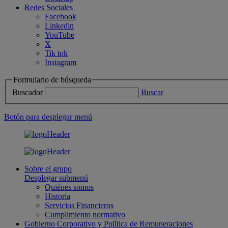
Redes Sociales
Facebook
Linkedin
YouTube
X
Tik tok
Instagram
Formulario de búsqueda
Buscador
Buscar
Botón para desplegar menú
Sobre el grupo
Desplegar submenú
Quiénes somos
Historia
Servicios Financieros
Cumplimiento normativo
Gobierno Corporativo y Política de Remuneraciones