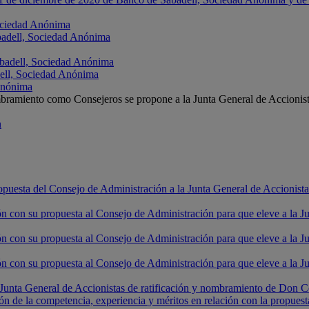
Sociedad Anónima
badell, Sociedad Anónima
abadell, Sociedad Anónima
ell, Sociedad Anónima
Anónima
ombramiento como Consejeros se propone a la Junta General de Accionis
n
puesta del Consejo de Administración a la Junta General de Accionis
 con su propuesta al Consejo de Administración para que eleve a la Ju
 con su propuesta al Consejo de Administración para que eleve a la J
 con su propuesta al Consejo de Administración para que eleve a la J
a Junta General de Accionistas de ratificación y nombramiento de Do
ión de la competencia, experiencia y méritos en relación con la propu