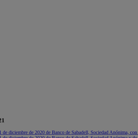
21
31 de diciembre de 2020 de Banco de Sabadell, Sociedad Anónima, con e
31 de diciembre de 2020 de Banco de Sabadell, Sociedad Anónima y de 