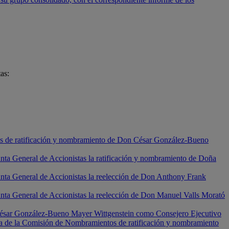
tas:
tas de ratificación y nombramiento de Don César González-Bueno
nta General de Accionistas la ratificación y nombramiento de Doña
unta General de Accionistas la reelección de Don Anthony Frank
unta General de Accionistas la reelección de Don Manuel Valls Morató
n César González-Bueno Mayer Wittgenstein como Consejero Ejecutivo
esta de la Comisión de Nombramientos de ratificación y nombramiento