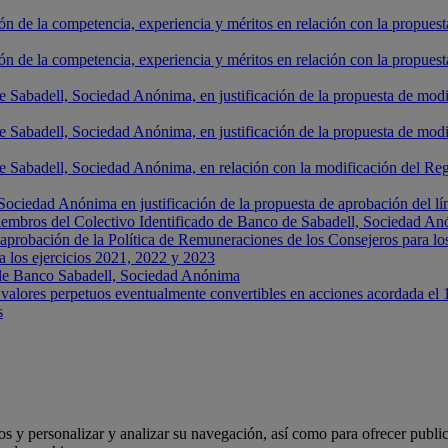
ción de la competencia, experiencia y méritos en relación con la prop
ción de la competencia, experiencia y méritos en relación con la prop
Sabadell, Sociedad Anónima, en justificación de la propuesta de modific
 Sabadell, Sociedad Anónima, en justificación de la propuesta de modi
 Sabadell, Sociedad Anónima, en relación con la modificación del Regl
ciedad Anónima en justificación de la propuesta de aprobación del lím
s miembros del Colectivo Identificado de Banco de Sabadell, Sociedad A
aprobación de la Política de Remuneraciones de los Consejeros para lo
a los ejercicios 2021, 2022 y 2023
de Banco Sabadell, Sociedad Anónima
 valores perpetuos eventualmente convertibles en acciones acordada el 
s
ios y personalizar y analizar su navegación, así como para ofrecer publi