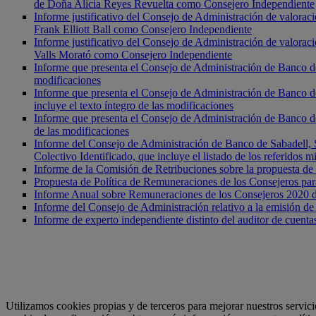
de Doña Alicia Reyes Revuelta como Consejero Independiente
Informe justificativo del Consejo de Administración de valora
Frank Elliott Ball como Consejero Independiente
Informe justificativo del Consejo de Administración de valora
Valls Morató como Consejero Independiente
Informe que presenta el Consejo de Administración de Banco de 
modificaciones
Informe que presenta el Consejo de Administración de Banco de
incluye el texto íntegro de las modificaciones
Informe que presenta el Consejo de Administración de Banco de
de las modificaciones
Informe del Consejo de Administración de Banco de Sabadell, So
Colectivo Identificado, que incluye el listado de los referido
Informe de la Comisión de Retribuciones sobre la propuesta de 
Propuesta de Política de Remuneraciones de los Consejeros par
Informe Anual sobre Remuneraciones de los Consejeros 2020 
Informe del Consejo de Administración relativo a la emisión de
Informe de experto independiente distinto del auditor de cuenta
Utilizamos cookies propias y de terceros para mejorar nuestros servic