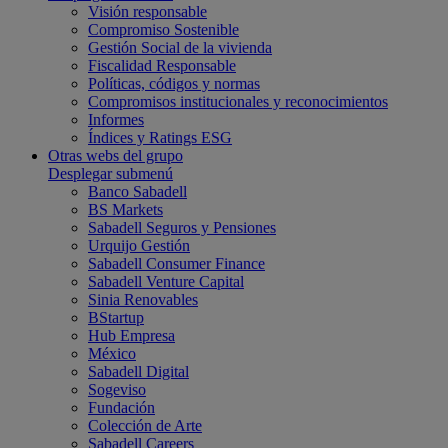
Visión responsable
Compromiso Sostenible
Gestión Social de la vivienda
Fiscalidad Responsable
Políticas, códigos y normas
Compromisos institucionales y reconocimientos
Informes
Índices y Ratings ESG
Otras webs del grupo
Desplegar submenú
Banco Sabadell
BS Markets
Sabadell Seguros y Pensiones
Urquijo Gestión
Sabadell Consumer Finance
Sabadell Venture Capital
Sinia Renovables
BStartup
Hub Empresa
México
Sabadell Digital
Sogeviso
Fundación
Colección de Arte
Sabadell Careers