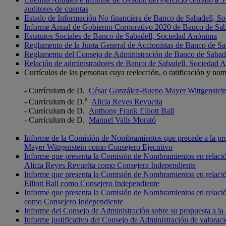
auditores de cuentas
Estado de Información No financiera de Banco de Sabadell, 
Informe Anual de Gobierno Corporativo 2020 de Banco de Sa
Estatutos Sociales de Banco de Sabadell, Sociedad Anónima
Reglamento de la Junta General de Accionistas de Banco de S
Reglamento del Consejo de Administración de Banco de Sabad
Relación de administradores de Banco de Sabadell, Sociedad 
Currículos de las personas cuya reelección, o ratificación y n
- Currículum de D.
César González-Bueno Mayer Wittgenstei
a
- Currículum de D.
Alicia Reyes Revuelta
- Currículum de D.
Anthony Frank Elliott Ball
- Currículum de D.
Manuel Valls Morató
Informe de la Comisión de Nombramientos que precede a la pro
Mayer Wittgenstein como Consejero Ejecutivo
Informe que presenta la Comisión de Nombramientos en relación
Alicia Reyes Revuelta como Consejera Independiente
Informe que presenta la Comisión de Nombramientos en relación
Elliott Ball como Consejero Independiente
Informe que presenta la Comisión de Nombramientos en relación
como Consejero Independiente
Informe del Consejo de Administración sobre su propuesta a l
Informe justificativo del Consejo de Administración de valorac