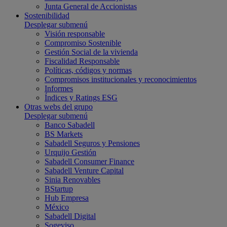
Junta General de Accionistas
Sostenibilidad
Desplegar submenú
Visión responsable
Compromiso Sostenible
Gestión Social de la vivienda
Fiscalidad Responsable
Políticas, códigos y normas
Compromisos institucionales y reconocimientos
Informes
Índices y Ratings ESG
Otras webs del grupo
Desplegar submenú
Banco Sabadell
BS Markets
Sabadell Seguros y Pensiones
Urquijo Gestión
Sabadell Consumer Finance
Sabadell Venture Capital
Sinia Renovables
BStartup
Hub Empresa
México
Sabadell Digital
Sogeviso