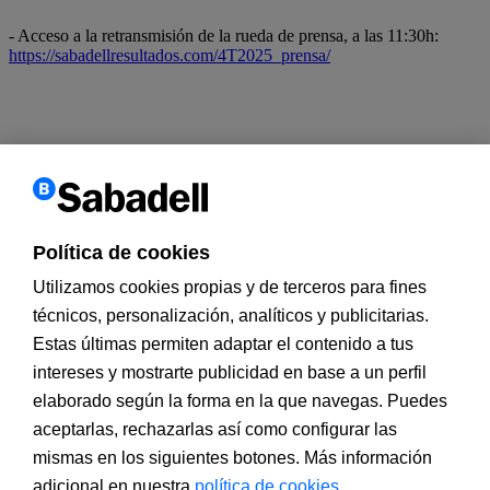
- Acceso a la retransmisión de la rueda de prensa, a las 11:30h:
https://sabadellresultados.com/4T2025_prensa/
Utilizamos cookies propias y de terceros para mejorar nuestros
servicios y personalizar y analizar su navegación, así como para
ofrecer publicidad. Si continúa navegando, acepta su instalación y
su uso. Puede cambiar la configuración u obtener más información
en nuestra política de cookies.
Política de cookies
X
Utilizamos cookies propias y de terceros para fines
técnicos, personalización, analíticos y publicitarias.
Estas últimas permiten adaptar el contenido a tus
intereses y mostrarte publicidad en base a un perfil
elaborado según la forma en la que navegas. Puedes
aceptarlas, rechazarlas así como configurar las
mismas en los siguientes botones. Más información
adicional en nuestra
política de cookies.