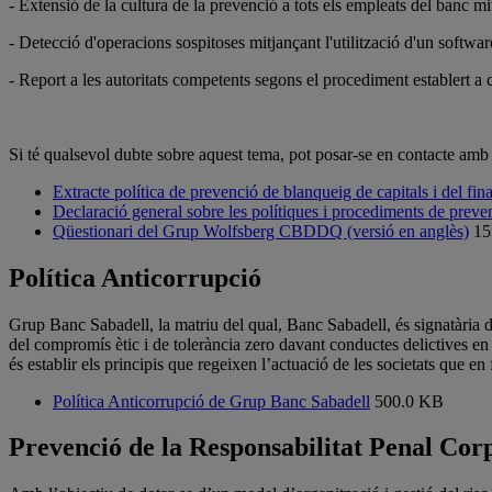
- Extensió de la cultura de la prevenció a tots els empleats del banc m
- Detecció d'operacions sospitoses mitjançant l'utilització d'un sof
- Report a les autoritats competents segons el procediment establert 
Si té qualsevol dubte sobre aquest tema, pot posar-se en contacte amb 
Extracte política de prevenció de blanqueig de capitals i del fi
Declaració general sobre les polítiques i procediments de preven
Qüestionari del Grup Wolfsberg CBDDQ (versió en anglès)
15
Política Anticorrupció
Grup Banc Sabadell, la matriu del qual, Banc Sabadell, és signatària de
del compromís ètic i de tolerància zero davant conductes delictives en ge
és establir els principis que regeixen l’actuació de les societats que e
Política Anticorrupció de Grup Banc Sabadell
500.0 KB
Prevenció de la Responsabilitat Penal Cor