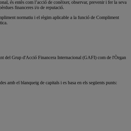
onal, és entès com l’acció de conèixer, observar, prevenir i fer la seva
 pèrdues financeres i/o de reputació.
compliment normatiu i el règim aplicable a la funció de Compliment
tica.
s tant del Grup d'Acció Financera Internacional (GAFI) com de l'Òrgan
ades amb el blanqueig de capitals i es basa en els següents punts: