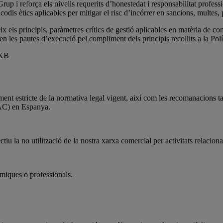
p i reforça els nivells requerits d’honestedat i responsabilitat professi
s codis ètics aplicables per mitigar el risc d’incórrer en sancions, multes,
x els principis, paràmetres crítics de gestió aplicables en matèria de 
 les pautes d’execució pel compliment dels principis recollits a la Polí
 KB
liment estricte de la normativa legal vigent, així com les recomanacion
LAC) en Espanya.
iu la no utilització de la nostra xarxa comercial per activitats relacion
onòmiques o professionals.