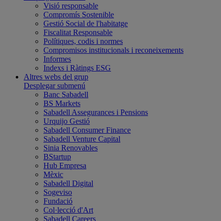
Visió responsable
Compromís Sostenible
Gestió Social de l'habitatge
Fiscalitat Responsable
Polítiques, codis i normes
Compromisos institucionals i reconeixements
Informes
Indexs i Ràtings ESG
Altres webs del grup
Desplegar submenú
Banc Sabadell
BS Markets
Sabadell Assegurances i Pensions
Urquijo Gestió
Sabadell Consumer Finance
Sabadell Venture Capital
Sinia Renovables
BStartup
Hub Empresa
Mèxic
Sabadell Digital
Sogeviso
Fundació
Col·lecció d'Art
Sabadell Careers