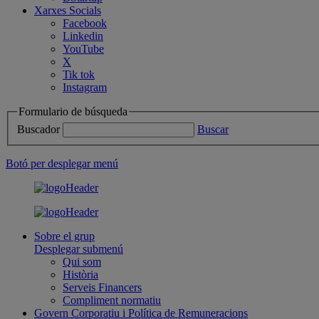
Xarxes Socials
Facebook
Linkedin
YouTube
X
Tik tok
Instagram
Formulario de búsqueda
Buscador
Buscar
Botó per desplegar menú
Sobre el grup
Desplegar submenú
Qui som
Història
Serveis Financers
Compliment normatiu
Govern Corporatiu i Política de Remuneracions