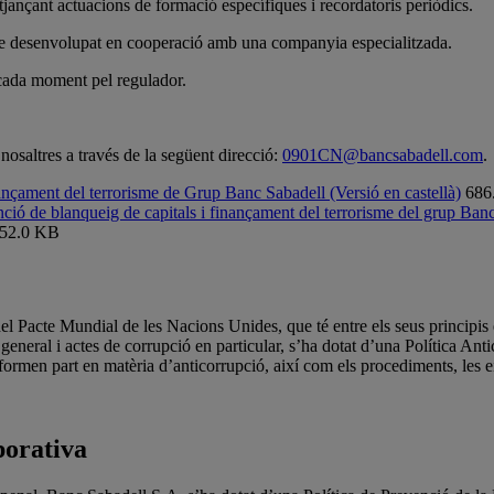
itjançant actuacions de formació específiques i recordatoris periòdics.
tware desenvolupat en cooperació amb una companyia especialitzada.
a cada moment pel regulador.
nosaltres a través de la següent direcció:
0901CN@bancsabadell.com
.
nançament del terrorisme de Grup Banc Sabadell (Versió en castellà)
686
ció de blanqueig de capitals i finançament del terrorisme del grup Banc 
52.0 KB
l Pacte Mundial de les Nacions Unides, que té entre els seus principis e
neral i actes de corrupció en particular, s’ha dotat d’una Política Antico
n formen part en matèria d’anticorrupció, així com els procediments, les ei
porativa