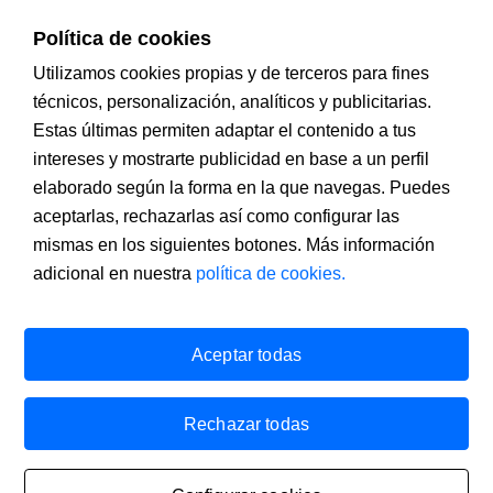
su uso. Puede cambiar la configuración u obtener más información
en nuestra política de cookies.
Política de cookies
X
Utilizamos cookies propias y de terceros para fines
técnicos, personalización, analíticos y publicitarias.
Estas últimas permiten adaptar el contenido a tus
intereses y mostrarte publicidad en base a un perfil
elaborado según la forma en la que navegas. Puedes
aceptarlas, rechazarlas así como configurar las
mismas en los siguientes botones. Más información
adicional en nuestra
política de cookies.
Banco de Sabadell, S.A., Plaça de Sant Roc, núm. 20, 08201
Sabadell, inscrito en el Registro Mercantil de Barcelona,
tomo/I.R.U.S. 1000152932861, folio 873, hoja B-1561, NIF
Aceptar todas
A08000143. Entidad de crédito sujeta a la supervisión del Banco de
España e inscrita en el Registro administrativo especial con el
número 0081. Dirección de correo electrónico:
infobs@bancsabadell.com
. Banco de Sabadell, S.A., 2020. Todos
Rechazar todas
los derechos reservados.
Aviso legal
Política de cookies