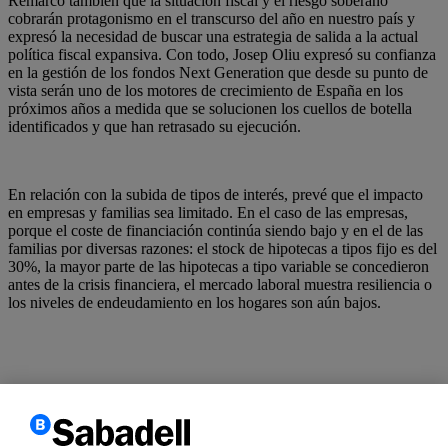
Remarcó también que la situación fiscal y el riesgo soberano
cobrarán protagonismo en el transcurso del año en nuestro país y
expresó la necesidad de buscar una estrategia de salida a la actual
política fiscal expansiva. Con todo, Josep Oliu expresó su confianza
en la gestión de los fondos Next Generation que desde su punto de
vista serán uno de los motores de crecimiento de España en los
próximos años a medida que se solucionen los cuellos de botella
identificados y que han retrasado su ejecución.
En relación con la subida de tipos de interés, prevé que el impacto
en empresas y familias sea limitado. En el caso de las empresas,
porque el coste de financiación continúa siendo bajo y en el de las
familias por diversas razones: el stock de hipotecas a tipos fijo es del
30%, la mayor parte de las hipotecas a tipo variable se concedieron
antes de la crisis financiera, el mercado laboral muestra resiliencia o
los niveles de endeudamiento en los hogares son aún bajos.
Utilizamos cookies propias y de terceros para mejorar nuestros
servicios y personalizar y analizar su navegación, así como para
ofrecer publicidad. Si continúa navegando, acepta su instalación y