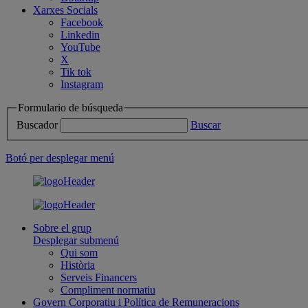
Xarxes Socials
Facebook
Linkedin
YouTube
X
Tik tok
Instagram
Formulario de búsqueda
Buscador
Buscar
Botó per desplegar menú
Sobre el grup
Desplegar submenú
Qui som
Història
Serveis Financers
Compliment normatiu
Govern Corporatiu i Política de Remuneracions