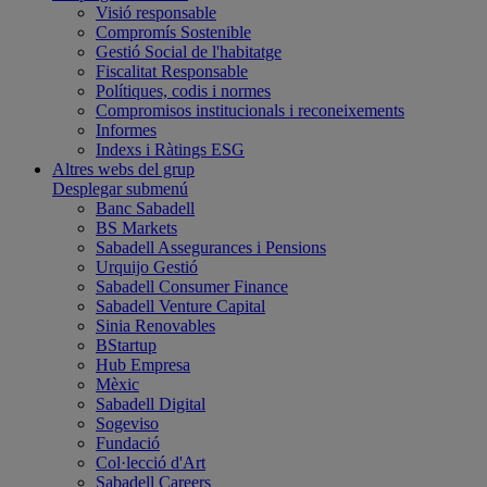
Visió responsable
Compromís Sostenible
Gestió Social de l'habitatge
Fiscalitat Responsable
Polítiques, codis i normes
Compromisos institucionals i reconeixements
Informes
Indexs i Ràtings ESG
Altres webs del grup
Desplegar submenú
Banc Sabadell
BS Markets
Sabadell Assegurances i Pensions
Urquijo Gestió
Sabadell Consumer Finance
Sabadell Venture Capital
Sinia Renovables
BStartup
Hub Empresa
Mèxic
Sabadell Digital
Sogeviso
Fundació
Col·lecció d'Art
Sabadell Careers