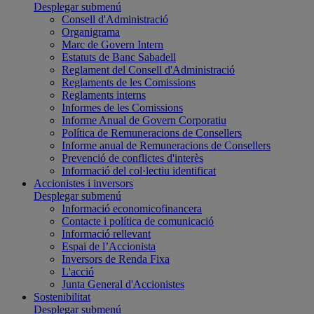
Desplegar submenú
Consell d'Administració
Organigrama
Marc de Govern Intern
Estatuts de Banc Sabadell
Reglament del Consell d'Administració
Reglaments de les Comissions
Reglaments interns
Informes de les Comissions
Informe Anual de Govern Corporatiu
Política de Remuneracions de Consellers
Informe anual de Remuneracions de Consellers
Prevenció de conflictes d'interès
Informació del col·lectiu identificat
Accionistes i inversors
Desplegar submenú
Informació economicofinancera
Contacte i política de comunicació
Informació rellevant
Espai de l’Accionista
Inversors de Renda Fixa
L'acció
Junta General d'Accionistes
Sostenibilitat
Desplegar submenú