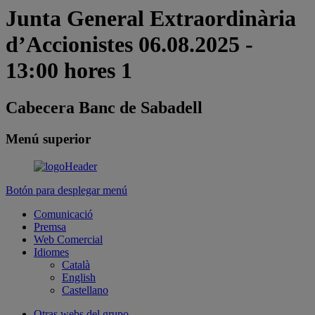
Junta General Extraordinària
d’Accionistes 06.08.2025 -
13:00 hores 1
Cabecera Banc de Sabadell
Menú superior
Botón para desplegar menú
Comunicació
Premsa
Web Comercial
Idiomes
Català
English
Castellano
Otras webs del grupo