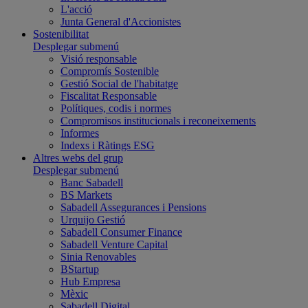
L'acció
Junta General d'Accionistes
Sostenibilitat
Desplegar submenú
Visió responsable
Compromís Sostenible
Gestió Social de l'habitatge
Fiscalitat Responsable
Polítiques, codis i normes
Compromisos institucionals i reconeixements
Informes
Indexs i Ràtings ESG
Altres webs del grup
Desplegar submenú
Banc Sabadell
BS Markets
Sabadell Assegurances i Pensions
Urquijo Gestió
Sabadell Consumer Finance
Sabadell Venture Capital
Sinia Renovables
BStartup
Hub Empresa
Mèxic
Sabadell Digital