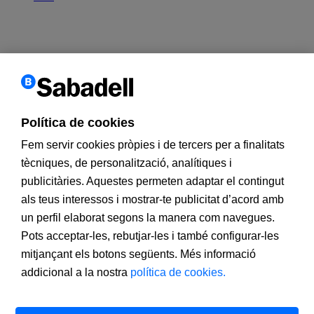
Utilitzem
cookies
pròpies
i
de tercers
per
millorar els nostres
serveis
i
personalitzar i
analitzar
la seva navegació
,
així
com
per oferir
publicitat
.
Si
continua
navegant
, accepta la seva
instal·lació i el seu
ús.
Podeu canviar
la configuració
o obtenir
més
informació a la
Política de cookies
nostra
política
de cookies
.
Fem servir cookies pròpies i de tercers per a finalitats
X
tècniques, de personalització, analítiques i
publicitàries. Aquestes permeten adaptar el contingut
als teus interessos i mostrar-te publicitat d’acord amb
un perfil elaborat segons la manera com navegues.
Pots acceptar-les, rebutjar-les i també configurar-les
mitjançant els botons següents. Més informació
addicional a la nostra
política de cookies.
Banco de Sabadell, S.A., Plaça de Sant Roc, núm. 20, 08201
Sabadell, inscrit en el Registre Mercantil de Barcelona, tom/I.R.U.S.