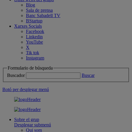
Blog
Sala de prensa
Banc Sabadell TV
BStartup
Xarxes Socials
Facebook
Linkedin
YouTube
X
Tik tok
Instagram
Formulario de búsqueda
Buscador
Buscar
Botó per desplegar menú
Sobre el grup
Desplegar submenú
Qui som