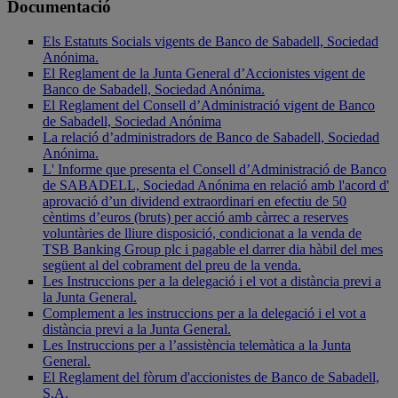
Documentació
Els Estatuts Socials vigents de Banco de Sabadell, Sociedad
Anónima.
El Reglament de la Junta General d’Accionistes vigent de
Banco de Sabadell, Sociedad Anónima.
El Reglament del Consell d’Administració vigent de Banco
de Sabadell, Sociedad Anónima
La relació d’administradors de Banco de Sabadell, Sociedad
Anónima.
L' Informe que presenta el Consell d’Administració de Banco
de SABADELL, Sociedad Anónima en relació amb l'acord d'
aprovació d’un dividend extraordinari en efectiu de 50
cèntims d’euros (bruts) per acció amb càrrec a reserves
voluntàries de lliure disposició, condicionat a la venda de
TSB Banking Group plc i pagable el darrer dia hàbil del mes
següent al del cobrament del preu de la venda.
Les Instruccions per a la delegació i el vot a distància previ a
la Junta General.
Complement a les instruccions per a la delegació i el vot a
distància previ a la Junta General.
Les Instruccions per a l’assistència telemàtica a la Junta
General.
El Reglament del fòrum d'accionistes de Banco de Sabadell,
S.A.