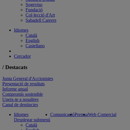
Sogeviso
Fundació
Col·lecció d'Art
Sabadell Careers
Idiomes
Català
English
Castellano
Cercador
/ Destacats
Junta General d'Accionistes
Presentació de resultats
Informe anual
Compromís sostenible
Uneix-te a nosaltres
Canal de denúncies
Idiomes
Comunicació
Premsa
Web Comercial
Desplegar submenú
Català